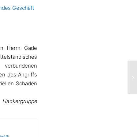
endes Geschäft
on Herrn Gade
ttelständisches
t verbundenen
n des Angriffs
ziellen Schaden
r Hackergruppe
 GmbH
)