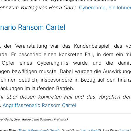
ehr zum Vortrag von Herrn Gade:
Cybercrime, ein lohn
enario Ransom Cartel
t der Veranstaltung war das Kundenbeispiel, das v
rde. Er beschrieb einen konkreten Fall, in dem ein mi
Opfer eines Cyberangriffs wurde und die dami
ngen bewältigen musste. Dabei wurden die Auswirkunge
ehmen deutlich, insbesondere in Bezug auf den finan
ränkungen im laufenden Betrieb.
r über diesen konkreten Fall und das Vorgehen de
:
Angriffsszenario Ransom Cartel
Thomas Biehn (
Biehn & Professionals GmbH
), Daniel Gade (
Artada GmbH
), Sven Riepe (
Artada