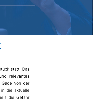
K
tück statt. Das
und relevantes
r Gade von der
n die aktuelle
els die Gefahr