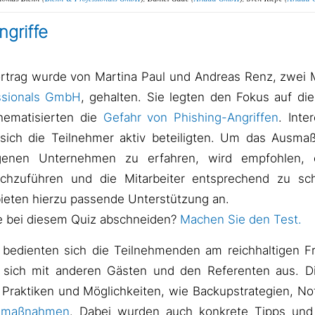
ngriffe
ortrag wurde von Martina Paul und Andreas Renz, zwei M
ssionals GmbH
, gehalten. Sie legten den Fokus auf di
ematisierten die
Gefahr von Phishing-Angriffen
. Inte
sich die Teilnehmer aktiv beteiligten. Um das Ausmaß
genen Unternehmen zu erfahren, wird empfohlen, e
hzuführen und die Mitarbeiter entsprechend zu sc
ieten hierzu passende Unterstützung an.
e bei diesem Quiz abschneiden?
Machen Sie den Test.
bedienten sich die Teilnehmenden am reichhaltigen F
 sich mit anderen Gästen und den Referenten aus. Di
Praktiken und Möglichkeiten, wie Backupstrategien, No
smaßnahmen
. Dabei wurden auch konkrete Tipps un