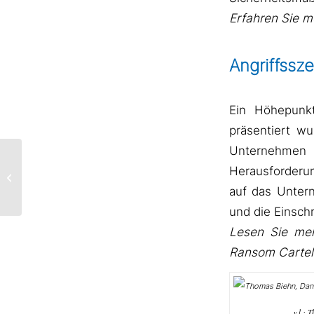
Erfahren Sie m
Angriffssz
Ein Höhepunk
präsentiert wu
Unternehmen 
NIS-2 IM FOKUS:
Herausforderu
INSIGHTS VOM
BUSINESS
auf das Untern
FRÜHSTÜCK
und die Einsch
Lesen Sie meh
Ransom Cartel
v.l.: 