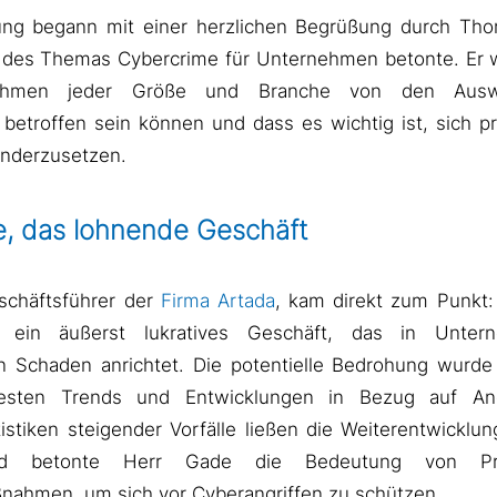
tung begann mit einer herzlichen Begrüßung durch Tho
des Themas Cybercrime für Unternehmen betonte. Er w
ehmen jeder Größe und Branche von den Ausw
 betroffen sein können und dass es wichtig ist, sich p
nderzusetzen.
, das lohnende Geschäft
schäftsführer der
Firma Artada
, kam direkt zum Punkt:
le ein äußerst lukratives Geschäft, das in Unte
en Schaden anrichtet. Die potentielle Bedrohung wurde 
esten Trends und Entwicklungen in Bezug auf Ang
atistiken steigender Vorfälle ließen die Weiterentwicklu
d betonte Herr Gade die Bedeutung von Pr
nahmen, um sich vor Cyberangriffen zu schützen.