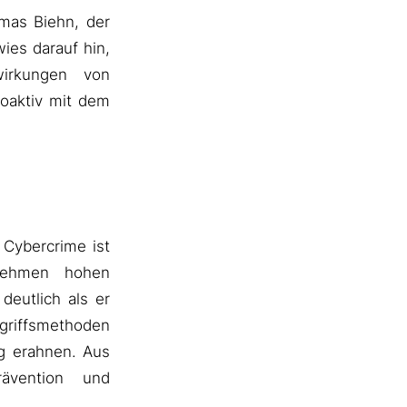
mas Biehn, der
ies darauf hin,
irkungen von
roaktiv mit dem
 Cybercrime ist
rnehmen hohen
deutlich als er
riffsmethoden
ng erahnen. Aus
ävention und