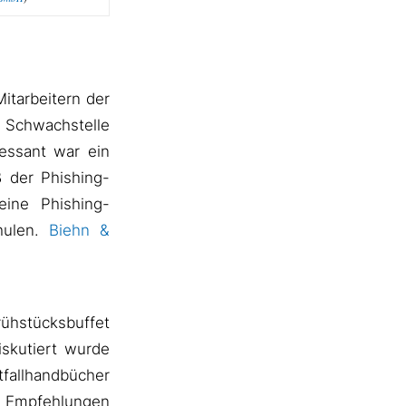
itarbeitern der
e Schwachstelle
ressant war ein
 der Phishing-
ine Phishing-
hulen.
Biehn &
rühstücksbuffet
skutiert wurde
tfallhandbücher
d Empfehlungen