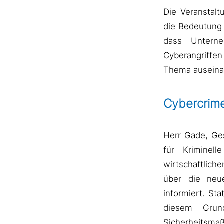
Die Veranstal
die Bedeutung 
dass Untern
Cyberangriffen
Thema auseina
Cybercrime
Herr Gade, Ge
für Kriminel
wirtschaftlich
über die neu
informiert. St
diesem Grun
Sicherheitsmaß