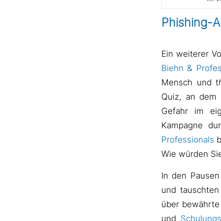
Phishing-A
Ein weiterer V
Biehn & Profe
Mensch und th
Quiz, an dem 
Gefahr im ei
Kampagne durc
Professionals
b
Wie würden Si
In den Pausen 
und tauschten
über bewährte 
und
Schulung